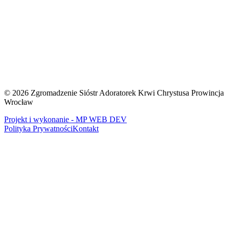
O nas
Nasza Misja
Jak do nas dołączyć?
Stowarzyszenie Krwi
Chrystusa
Centrum Duchowości
Czytelnia
Ochrona
Małoletnich
Kontakt
©
2026
Zgromadzenie Sióstr Adoratorek Krwi Chrystusa Prowincja
Wrocław
Projekt i wykonanie - MP WEB DEV
Polityka Prywatności
Kontakt