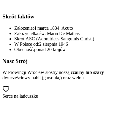
„Oto nasza miłość – JEZUS, oto nasze życie – JEZUS,
oto nasze wszystko – JEZUS”
Skrót faktów
— św. Maria De Mattias
Założenie:
4 marca 1834, Acuto
Założycielka:
św. Maria De Mattias
Skrót:
ASC (Adoratrices Sanguinis Christi)
W Polsce od:
2 sierpnia 1946
Obecność:
ponad 20 krajów
Nasz Strój
W Prowincji Wrocław siostry noszą
czarny lub szary
dwuczęściowy habit (garsonkę) oraz welon.
Serce na łańcuszku