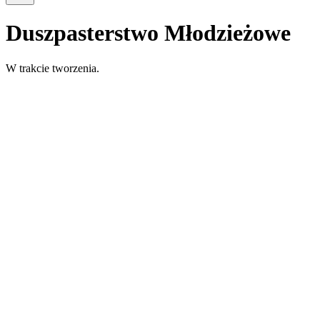
Duszpasterstwo Młodzieżowe
W trakcie tworzenia.
Adoratorki
Krwi Chrystusa
Dom Prowincjalny
ul. Karola Szymanowskiego 25