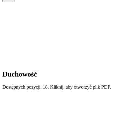
Podzakładka Czytelni
Duchowość
Teksty o duchowości Krwi Chrystusa i charyzmacie Adoratorek.
Duchowość
Dostępnych pozycji: 18. Kliknij, aby otworzyć plik PDF.
PDF
Powołane we Krwi Chrystusa — pierwsza wspólnota
ASC